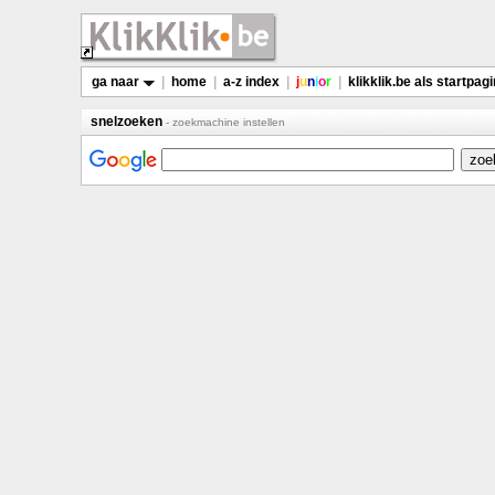
ga naar
|
home
|
a-z index
|
j
u
n
i
o
r
|
klikklik.be als startpag
snelzoeken
- zoekmachine instellen